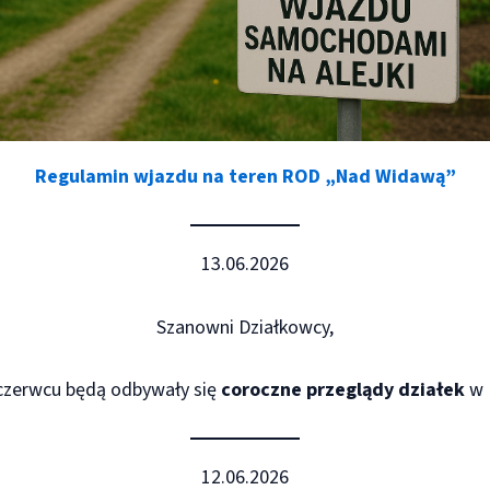
Regulamin wjazdu na teren ROD „Nad Widawą”
13.06.2026
Szanowni Działkowcy,
czerwcu będą odbywały się
coroczne przeglądy działek
w 
12.06.2026