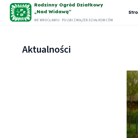
Przejdź
Rodzinny Ogród Działkowy
„Nad Widawą”
do
Str
WE WROCŁAWIU · POLSKI ZWIĄZEK DZIAŁKOWCÓW
treści
Aktualności