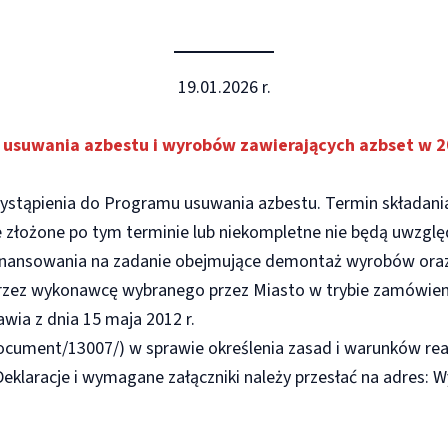
19.01.2026 r.
 usuwania azbestu i wyrobów zawierających azbset w 2
zystąpienia do Programu usuwania azbestu. Termin składani
je złożone po tym terminie lub niekompletne nie będą uwzgl
inansowania na zadanie obejmujące demontaż wyrobów oraz t
zez wykonawcę wybranego przez Miasto w trybie zamówienia
wia z dnia 15 maja 2012 r.
cument/13007/) w sprawie określenia zasad i warunków rea
Deklaracje i wymagane załączniki należy przesłać na adres: