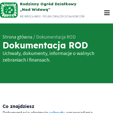
Przejdź
Rodzinny Ogród Działkowy
„Nad Widawą”
do
WE WROCŁAWIU · POLSKI ZWIĄZEK DZIAŁKOWCÓW
treści
Strona główna
/
Dokumentacja ROD
Dokumentacja ROD
Uchwały, dokumenty, informacje o walnych
zebraniach i finansach.
Co znajdziesz
Dokumentacja obejmuje
uchwały
, sprawozdania