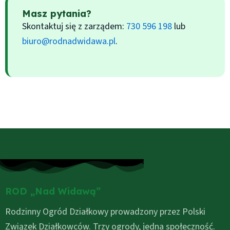
Masz pytania?
Skontaktuj się z zarządem:
730 596 198
lub
biuro@rodnadwidawa.pl
.
ROD „Nad Widawą”
Rodzinny Ogród Działkowy prowadzony przez Polski
Związek Działkowców. Trzy ogrody, jedna społeczność.