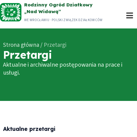
Przejdź
Rodzinny Ogród Działkowy
„Nad Widawą”
do
WE WROCŁAWIU · POLSKI ZWIĄZEK DZIAŁKOWCÓW
treści
Strona główna
/
Przetargi
Przetargi
Aktualne i archiwalne postępowania na prace i
usługi.
Aktualne przetargi