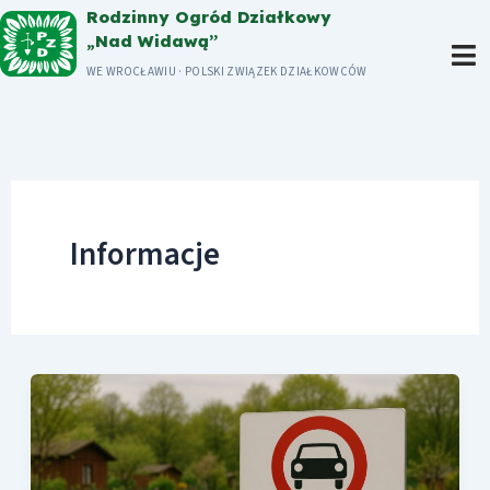
Przejdź
Rodzinny Ogród Działkowy
„Nad Widawą”
do
WE WROCŁAWIU · POLSKI ZWIĄZEK DZIAŁKOWCÓW
treści
Informacje