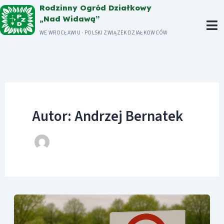
Przejdź
Rodzinny Ogród Działkowy
„Nad Widawą”
do
WE WROCŁAWIU · POLSKI ZWIĄZEK DZIAŁKOWCÓW
treści
Autor: Andrzej Bernatek