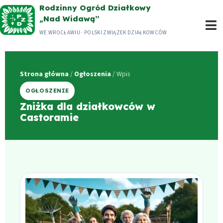
Przejdź
Rodzinny Ogród Działkowy
„Nad Widawą”
do
WE WROCŁAWIU · POLSKI ZWIĄZEK DZIAŁKOWCÓW
treści
Strona główna
/
Ogłoszenia
/ Wpis
OGŁOSZENIE
Zniżka dla działkowców w
Castoramie